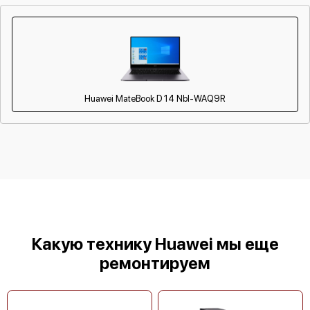
Замена оперативной памяти
350 р
от 60 мин
Замена северного моста
1800 р
от 60 мин
Замена аккумулятора
550 р
от 60 мин
Ремонт SD/DVD-Rom
700 р
от 60 мин
Huawei MateBook D 14 Nbl-WAQ9R
Какую технику Huawei мы еще
ремонтируем