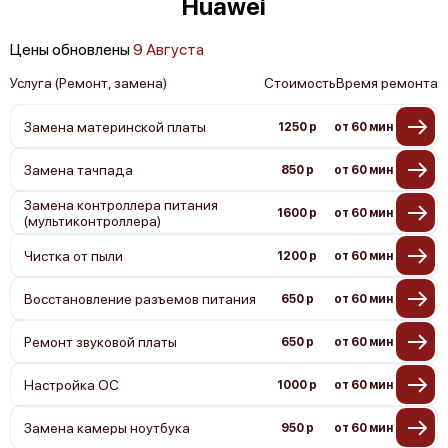
Huawei
Цены обновлены
9 Августа
Услуга (Ремонт, замена)
Стоимость
Время ремонта
Замена материнской платы
1250 р
от 60 мин
Замена тачпада
850 р
от 60 мин
Замена контроллера питания
1600 р
от 60 мин
(мультиконтроллера)
Чистка от пыли
1200 р
от 60 мин
Восстановление разъемов питания
650 р
от 60 мин
Ремонт звуковой платы
650 р
от 60 мин
Настройка ОС
1000 р
от 60 мин
Замена камеры ноутбука
950 р
от 60 мин