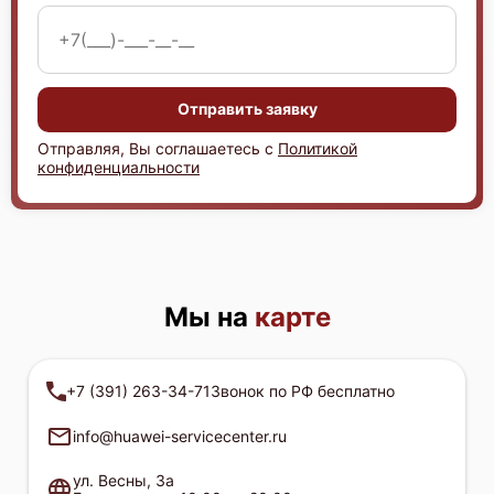
Отправить заявку
Huawei FusionServer CH221 V5
Отправляя, Вы соглашаетесь с
Политикой
конфиденциальности
Huawei FusionServer E9000
Мы на
карте
+7 (391) 263-34-71
Звонок по РФ бесплатно
info@huawei-servicecenter.ru
Huawei FusionServer RH2288H V3
ул. Весны, 3а