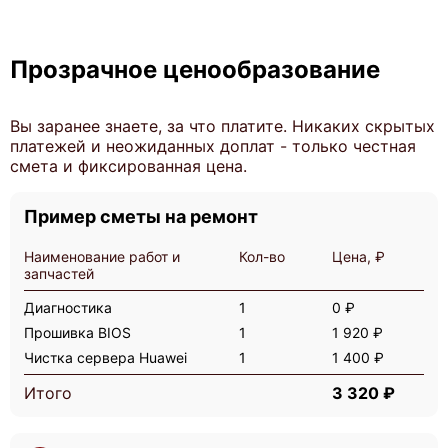
Huawei FusionServer XH628 V3
Прозрачное ценообразование
Вы заранее знаете, за что платите. Никаких скрытых
платежей и неожиданных доплат - только честная
смета и фиксированная цена.
Huawei FusionServer XH622 V3
Пример сметы на ремонт
Наименование работ и
Кол-во
Цена, ₽
запчастей
Диагностика
1
0 ₽
Прошивка BIOS
1
1 920 ₽
Huawei FusionServer XH620 V3
Чистка сервера Huawei
1
1 400 ₽
Итого
3 320 ₽