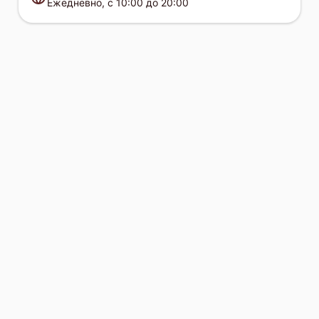
Ежедневно, с 10:00 до 20:00
Huawei FusionServer RH2288 V3
Huawei FusionServer Pro 2288 V5
Huawei FusionServer 5288 V5