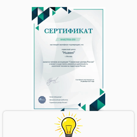
Huawei FusionServer Tecal CH140
Huawei FusionServer CH242 V5
Huawei FusionServer CH226 V3