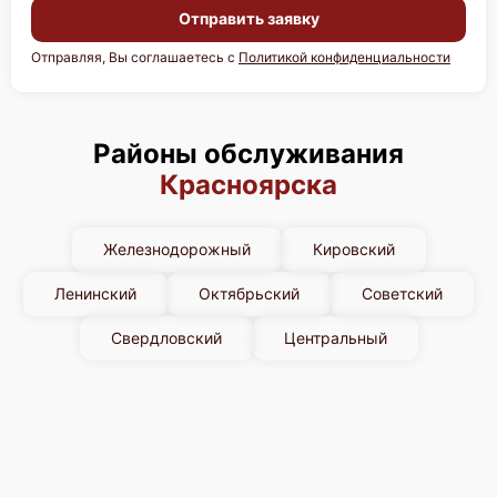
Huawei FusionServer CH220 V3
Отправить заявку
Отправляя, Вы соглашаетесь с
Политикой конфиденциальности
Районы обслуживания
Huawei FusionServer CH140L V3
Красноярска
Железнодорожный
Кировский
Ленинский
Октябрьский
Советский
Huawei FusionServer CH121L V5
Свердловский
Центральный
Huawei FusionServer CH121L V3