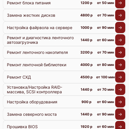
Ремонт блока питания
1200 р
от 50 мин
Замена жестких дисков
4800 р
от 70 мин
Настройка файрвола на сервере
1000 р
от 90 мин
Ремонт и диагностика ленточного
1440 р
от 60 мин
автозагрузчика
Ремонт ленточного накопителя
3200 р
от 70 мин
Ремонт ленточной библиотеки
4000 р
от 80 мин
Ремонт СХД
4500 р
от 100 мин
Установка/Настройка RAID-
1440 р
от 70 мин
массива, SCSI контроллера
Настройка оборудования
900 р
от 60 мин
Замена северного моста
1440 р
от 90 мин
Прошивка BIOS
1920 р
от 60 мин