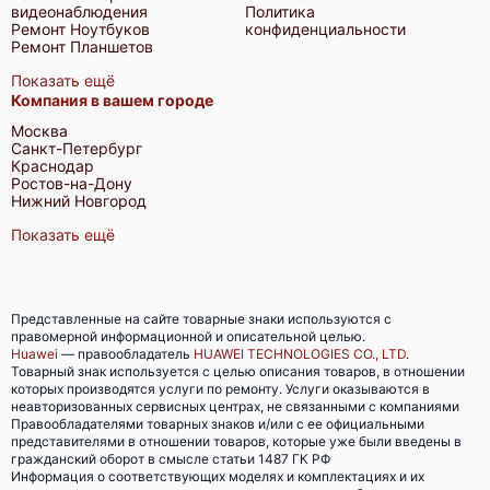
видеонаблюдения
Политика
Ремонт Ноутбуков
конфиденциальности
Ремонт Планшетов
Показать ещё
Компания в вашем городе
Huawei FusionServer Pro 2298 V5
Москва
Санкт-Петербург
Краснодар
Ростов-на-Дону
Нижний Новгород
Показать ещё
Huawei FusionServer 8100 V5
Представленные на сайте товарные знаки используются с
правомерной информационной и описательной целью.
Huawei
— правообладатель
HUAWEI TECHNOLOGIES CO., LTD
.
Товарный знак используется с целью описания товаров, в отношении
которых производятся услуги по ремонту. Услуги оказываются в
неавторизованных сервисных центрах, не связанными с компаниями
Правообладателями товарных знаков и/или с ее официальными
Huawei FusionServer 5885H V5
представителями в отношении товаров, которые уже были введены в
гражданский оборот в смысле статьи 1487 ГК РФ
Информация о соответствующих моделях и комплектациях и их