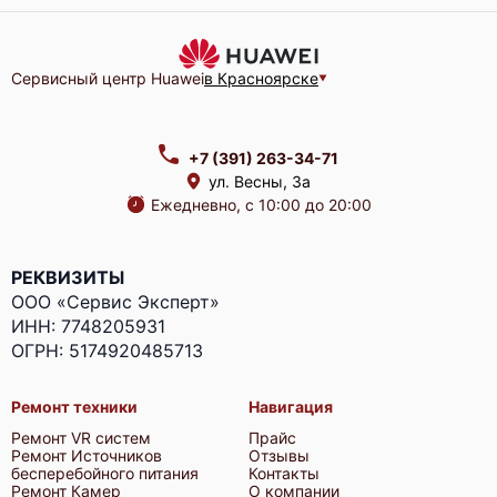
Сервисный центр Huawei
в Красноярске
Huawei FusionServer RH5885 V3
+7 (391) 263-34-71
ул. Весны, 3а
Ежедневно, с 10:00 до 20:00
РЕКВИЗИТЫ
Huawei FusionServer RH5885H V3
ООО «Сервис Эксперт»
ИНН: 7748205931
ОГРН: 5174920485713
Ремонт техники
Навигация
Ремонт VR систем
Прайс
Huawei FusionServer RH1288 v3
Ремонт Источников
Отзывы
бесперебойного питания
Контакты
Ремонт Камер
О компании