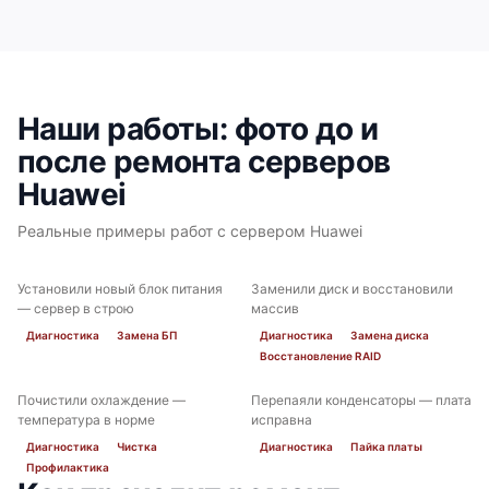
Huawei E6000
Наши работы: фото до и
после ремонта серверов
Huawei
Реальные примеры работ с сервером Huawei
Huawei Tecal BH640 V2
Установили новый блок питания
Заменили диск и восстановили
ДО
ПОСЛЕ
ДО
ПОСЛЕ
— сервер в строю
массив
Диагностика
Замена БП
Диагностика
Замена диска
Восстановление RAID
Почистили охлаждение —
Перепаяли конденсаторы — плата
ДО
ПОСЛЕ
ДО
ПОСЛЕ
Huawei Tecal BH622 V2
температура в норме
исправна
Диагностика
Чистка
Диагностика
Пайка платы
Профилактика