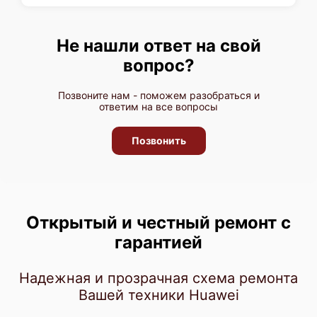
Huawei TaiShan 100 2280
Не нашли ответ на свой
вопрос?
Позвоните нам - поможем разобраться и
ответим на все вопросы
Huawei TaiShan 200 X6000
Позвонить
Открытый и честный ремонт с
Huawei FusionServer CH242 V3
гарантией
Надежная и прозрачная схема ремонта
Вашей техники Huawei