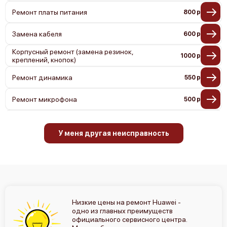
Ремонт платы питания
800 р
Замена кабеля
600 р
Корпусный ремонт (замена резинок,
1000 р
креплений, кнопок)
Ремонт динамика
550 р
Ремонт микрофона
500 р
Ремонт гироскопа
800 р
У меня другая неисправность
Ремонт Bluetooth-систем
500 р
Ремонт оптики
500 р
Замена датчиков
550 р
Низкие цены на ремонт Huawei -
Ремонт GPS-модуля
700 р
одно из главных преимуществ
официального сервисного центра.