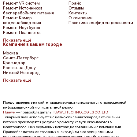
Ремонт VR систем
Прайс
Ремонт Источников
Отзывы
бесперебойного питания
Контакты
Ремонт Камер
О компании
видеонаблюдения
Политика конфиденциальности
Ремонт Ноутбуков
Ремонт Планшетов
Показать ещё
Компания в вашем городе
Москва
Санкт-Петербург
Краснодар
Ростов-на-Дону
Нижний Новгород
Показать ещё
Представленные на сайте товарные знаки используются с правомерной
информационной и описательной целью.
Huawei
— правообладатель
HUAWEI TECHNOLOGIES CO., LTD
.
Товарный знак используется с целью описания товаров, в отношении
которых производятся услуги по ремонту. Услуги оказываются в
неавторизованных сервисных центрах, не связанными с компаниями
Правообладателями товарных знаков и/или с ее официальными
представителями в отношении товаров, которые уже были введены в